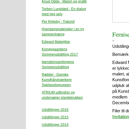
Knud Odde - Maleri og grafik
Torben Lundsted - En dialog
med mig selv
Per Kirkeby - Træsnit
Hverdagsmaterialer i en ny
Fernise
sammenhæng
-
Edward Matwijkiw
Udstilin
Kongegaardens
Bemærk: U
Sommerudstilling 2017
Isensteinsamlingens
Edward M
Sommerudstilling
er lykked
maleri, a
Rødder - Danske
Kunstfor
Kunsthåndværkere
Sjællandsgruppen
udpluk a
på Kunst
ATRIUM udfordrer og
medlem 
undersøger plantekrukken
Decembr
Udstillinger 2016
Filer til
Invitation
Udstillinger 2015
Udstillinger 2014