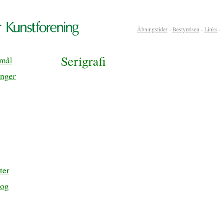
Åbningstider
-
Bestyrelsen
-
Links
Serigrafi
rmål
inger
ter
 og