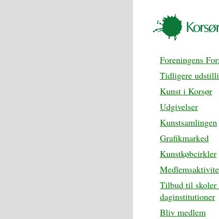
Foreningens Fo
Tidligere udstill
Kunst i Korsør
Udgivelser
Kunstsamlingen
Grafikmarked
Kunstkøbcirkler
Medlemsaktivite
Tilbud til skoler
daginstitutioner
Bliv medlem