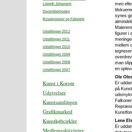
men efte
Lisbeth Johansen
tilskuere
Decemberboden
synes ge
Roseknopper og Fabeldyr
almindel
Malerens
Udstillinger 2012
figurer 
meninger
Udstillinger 2011
mellem d
Udstillinger 2010
tegneseri
Udstillinger 2009
overdrev.
Udstillinger 2008
man slip
en oplev
Udstillinger 2007
Ole Ole
Kunst i Korsør
Er uddan
på Kunstn
Udgivelser
udsmykni
Falkone
Kunstsamlingen
Repræsen
Grafikmarked
Kunstfon
Kunstkøbcirkler
Lene El
Er uddan
Medlemsaktiviteter