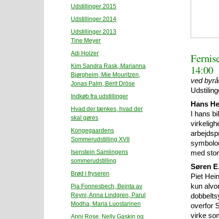
Udstillinger 2015
Udstillinger 2014
Udstillinger 2013
Tine Meyer
Adi Holzer
Fernise
Kim Sandra Rask, Marianna
14:00
Bjørgheim, Mie Mouritzen,
ved byr
Jonas Palm, Berit Dröse
Udstilin
Indkøb fra udstillinger
Hans He
Hvad der tænkes, hvad der
I hans bi
skal gøres
virkelig
Kongegaardens
arbejdsp
Sommerudstilling XVII
symbolor
Isenstein Samlingens
med stor
sommerudstilling
Søren E
Brød i fryseren
Piet Hei
kun alvor
Pia Fonnesbech, Beinta av
Reyni, Anna Lindgren, Parul
dobbelts
Modha, Maria Luostarinen
overfor 
virke som
Anni Rose, Nelly Gaskin og