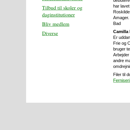
debutere
har lave
Tilbud til skoler og
Roskilde
daginstitutioner
Amager. H
Bliv medlem
Bad
Camilla
Diverse
Er uddann
Frie og 
bruger te
Arbejder
andre mat
omdrejni
Filer til
Ferniseri