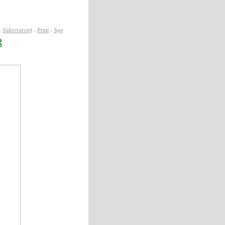
-
Sideoversigt
-
Print
-
Søg
8