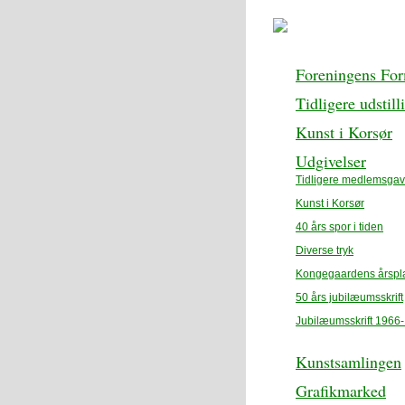
Foreningens Fo
Tidligere udstill
Kunst i Korsør
Udgivelser
Tidligere medlemsgav
Kunst i Korsør
40 års spor i tiden
Diverse tryk
Kongegaardens årspl
50 års jubilæumsskrift
Jubilæumsskrift 1966
Kunstsamlingen
Grafikmarked