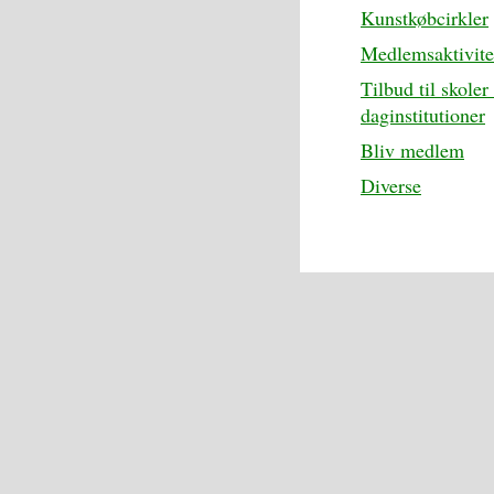
Kunstkøbcirkler
Medlemsaktivite
Tilbud til skoler
daginstitutioner
Bliv medlem
Diverse