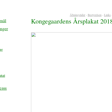
Åbningstider
-
Bestyrelsen
-
Links
Kongegaardens Årsplakat 201
rmål
inger
er
akat
-1986