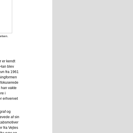
telsen.
r er kendt
 Han blev
vn fra 1961
eningformen
r fokuserede
r han vakte
re i
er erhvervet
graf og
levede af sin
skabsmotiver
r fra Vejles