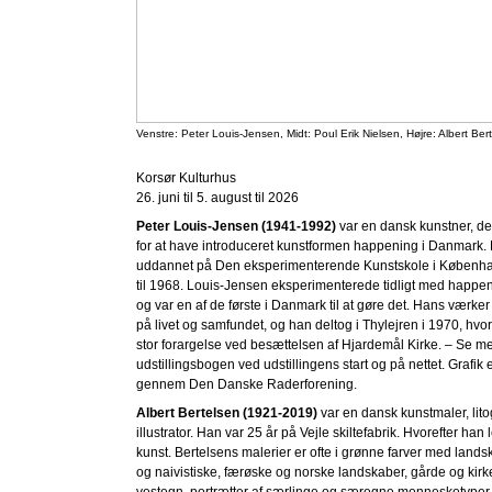
Venstre: Peter Louis-Jensen, Midt: Poul Erik Nielsen, Højre: Albert Ber
Korsør Kulturhus
26. juni til 5. august til 2026
Peter Louis-Jensen (1941-1992)
var en dansk kunstner, de
for at have introduceret kunstformen happening i Danmark.
uddannet på Den eksperimenterende Kunstskole i Københa
til 1968. Louis-Jensen eksperimenterede tidligt med happ
og var en af de første i Danmark til at gøre det. Hans værke
på livet og samfundet, og han deltog i Thylejren i 1970, hvo
stor forargelse ved besættelsen af Hjardemål Kirke. – Se me
udstillingsbogen ved udstillingens start og på nettet. Grafik 
gennem Den Danske Raderforening.
Albert Bertelsen (1921-2019)
var en dansk kunstmaler, lito
illustrator. Han var 25 år på Vejle skiltefabrik. Hvorefter han 
kunst. Bertelsens malerier er ofte i grønne farver med land
og naivistiske, færøske og norske landskaber, gårde og kirke