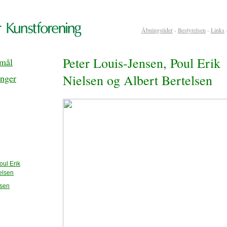
Åbningstider
-
Bestyrelsen
-
Links
Peter Louis-Jensen, Poul Erik
rmål
Nielsen og Albert Bertelsen
inger
oul Erik
elsen
nsen