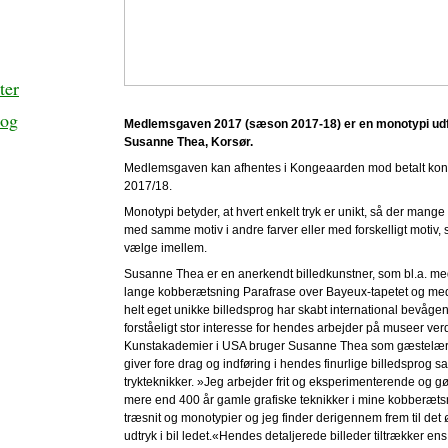
ter
 og
Medlemsgaven 2017 (sæson 2017-18) er en monotypi udf
Susanne Thea, Korsør.
Medlemsgaven kan afhentes i Kongeaarden mod betalt kon
2017/18.
Monotypi betyder, at hvert enkelt tryk er unikt, så der mange 
med samme motiv i andre farver eller med forskelligt motiv, 
vælge imellem.
Susanne Thea er en anerkendt billedkunstner, som bl.a. me
lange kobberætsning Parafrase over Bayeux-tapetet og m
helt eget unikke billedsprog har skabt international bevåge
forståeligt stor interesse for hendes arbejder på museer ver
Kunstakademier i USA bruger Susanne Thea som gæstelære
giver fore drag og indføring i hendes finurlige billedsprog 
trykteknikker. »Jeg arbejder frit og eksperimenterende og gø
mere end 400 år gamle grafiske teknikker i mine kobberæts
træsnit og monotypier og jeg finder derigennem frem til det
udtryk i bil ledet.«Hendes detaljerede billeder tiltrækker en