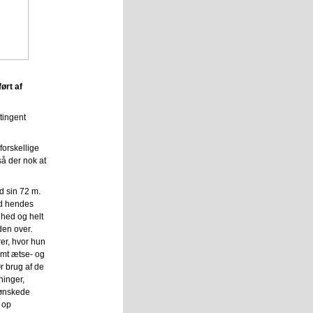
ørt af
tingent
forskellige
så der nok at
d sin 72 m.
ed hendes
nhed og helt
den over.
r, hvor hun
samt ætse- og
r brug af de
ninger,
 ønskede
s op