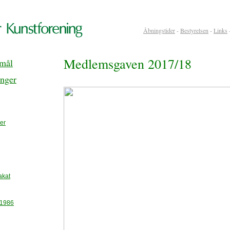
Åbningstider
-
Bestyrelsen
-
Links
Medlemsgaven 2017/18
rmål
inger
er
akat
-1986