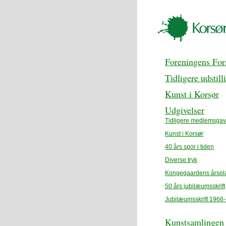
Foreningens Fo
Tidligere udstill
Kunst i Korsør
Udgivelser
Tidligere medlemsgav
Kunst i Korsør
40 års spor i tiden
Diverse tryk
Kongegaardens årspl
50 års jubilæumsskrift
Jubilæumsskrift 1966
Kunstsamlingen