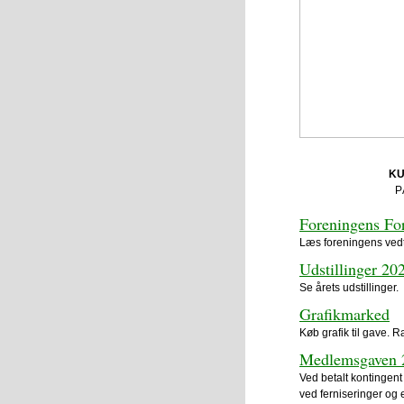
KU
P
Foreningens Fo
Læs foreningens ved
Udstillinger 20
Se årets udstillinger.
Grafikmarked
Køb grafik til gave.
Medlemsgaven 
Ved betalt kontinge
ved ferniseringer og e