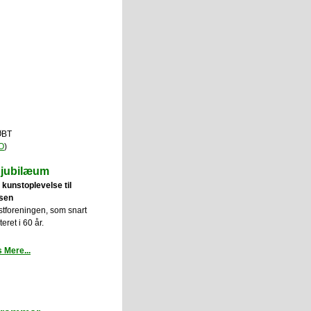
ØBT
O
)
 jubilæum
 kunstoplevelse til
lsen
stforeningen, som snart
eret i 60 år.
 Mere...