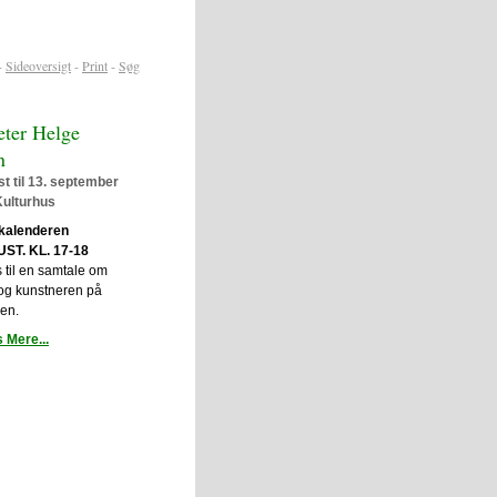
-
Sideoversigt
-
Print
-
Søg
eter Helge
n
st til 13. september
Kulturhus
 kalenderen
UST. KL. 17-18
 til en samtale om
og kunstneren på
gen.
 Mere...