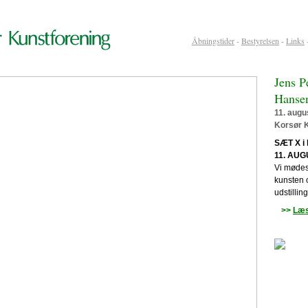
Åbningstider
-
Bestyrelsen
-
Links
Jens P
Hanse
11. augu
Korsør 
SÆT X i
11. AUG
Vi mødes
kunsten 
udstillin
>>
Læs