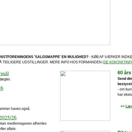
NSTFORENINGENS 'SALGSMAPPE' EN MULIGHED?
- KØB AF VÆRKER INDK
Å TIDLIGERE UDSTILLINGER. MERE INFO HOS FORMANDEN (
SE KONTAKTINF
rmål
60 års
Send din
tægter.
bestyre
26
- om kun
har eksist
>>
Læs
 Rammer haves også.
2025/26
nt kan medlemsgaven afhentes
fter aftale.